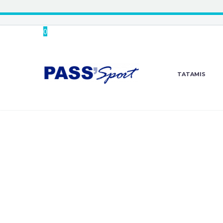
0
TATAMIS