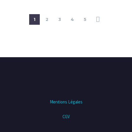
1
2
3
4
5
Mentions Légales
CGV