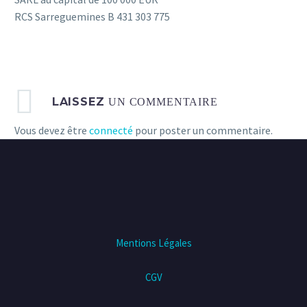
RCS Sarreguemines B 431 303 775
LAISSEZ
UN COMMENTAIRE
Vous devez être
connecté
pour poster un commentaire.
Mentions Légales
CGV